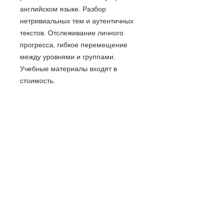
английском языке. Разбор
нетривиальных тем и аутентичных
текстов. Отслеживание личного
прогресса, гибкое перемещение
между уровнями и группами.
Учебные материалы входят в
стоимость.
Свяжитесь с нами:
Tel:
+7 981 946 79 77
Tel:
+7 702 163 53 98
Email:
info@camelot-eng.com
Пользовательское соглашение РФ
Политика конфиденциальности РФ
Политика проведения платежей КЗ
Политика обработки персональных данных КЗ