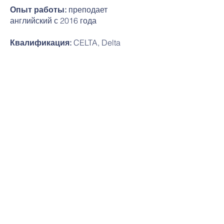
Опыт работы:
преподает
английский с 2016 года
Квалификация:
CELTA, Delta
Свяжитесь с нами:
Tel:
+7 981 946 79 77
Tel:
+7 702 163 53 98
Email:
info@camelot-eng.com
Пользовательское соглашение РФ
Политика конфиденциальности РФ
Политика проведения платежей КЗ
Политика обработки персональных данных КЗ
Адрес
улица 38 -я, 34\2