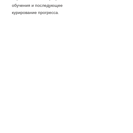
обучения и последующее
курирование прогресса.
Свяжитесь с нами:
Tel:
+7 981 946 79 77
Tel:
+7 702 163 53 98
Email:
info@camelot-eng.com
Пользовательское соглашение РФ
Политика конфиденциальности РФ
Политика проведения платежей КЗ
Политика обработки персональных данных КЗ
Адрес
улица 38 -я, 34\2
г. Нур-Султан, Казахстан 010000