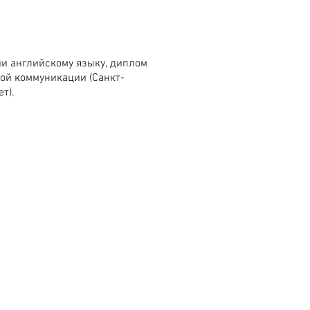
и английскому языку, диплом
ой коммуникации (Санкт-
т).
Адрес
улица 38 -я, 34\2
 Нур-Султан, Казахстан 010000