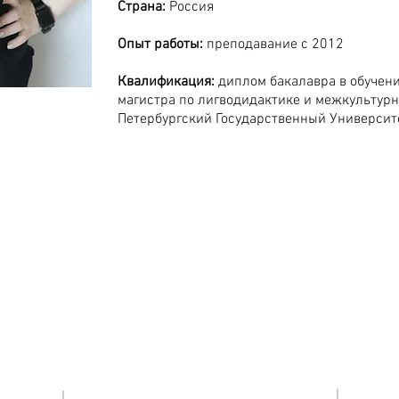
Страна:
Россия
Опыт работы:
преподавание с 2012
Квалификация:
диплом бакалавра в обучени
магистра по лигводидактике и межкультурн
Петербургский Государственный Университе
Свяжитесь с нами:
Tel: +7 981 946 79 77
 English
Tel: +7 702 163 53 98
Email:
info@camelot-eng.com
г.
Политика конфиденциальности РФ
Пользовательское соглашение РФ