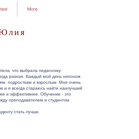
test
More
Юлия
лела, что выбрала педагогику.
егда разная. Каждый мой день непохож
ям, подросткам и взрослым. Мне очень
ые и я всегда стараюсь найти наилучший
рее и эффективнее. Обучение - это
ежду преподавателем и студентом.
уденту стать лучше.